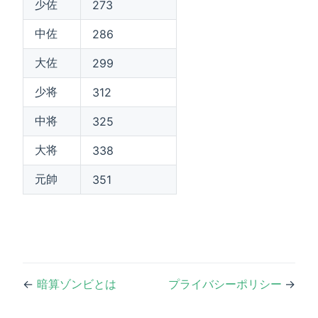
少佐
273
中佐
286
大佐
299
少将
312
中将
325
大将
338
元帥
351
←
暗算ゾンビとは
プライバシーポリシー
→