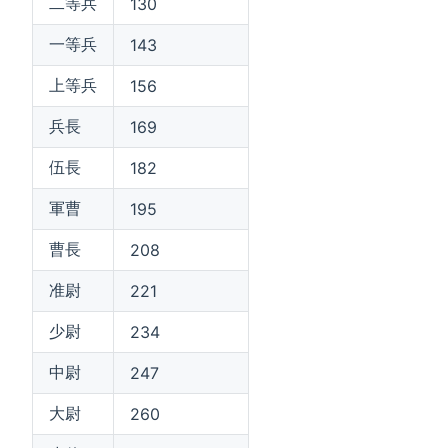
二等兵
130
一等兵
143
上等兵
156
兵長
169
伍長
182
軍曹
195
曹長
208
准尉
221
少尉
234
中尉
247
大尉
260